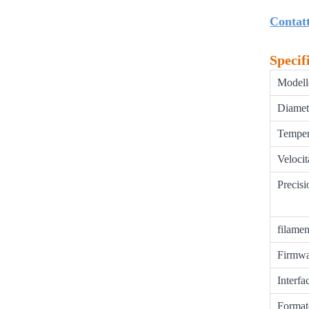
Contatt
Specif
Modell
Diametr
Tempera
Velocit
Precisi
filamen
Firmwa
Interfa
Formato