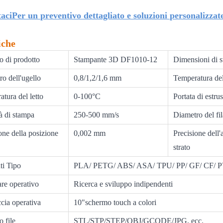
aci
Per un preventivo dettagliato e soluzioni personalizz
iche
o di prodotto
Stampante 3D DF1010-12
Dimensioni di 
o dell'ugello
0,8/1,2/1,6 mm
Temperatura del
tura del letto
0-100°C
Portata di estru
à di stampa
250-500 mm/s
Diametro del fi
one della posizione
0,002 mm
Precisione dell'
strato
ti Tipo
PLA/ PETG/ ABS/ ASA/ TPU/ PP/ GF/ CF/ 
re operativo
Ricerca e sviluppo indipendenti
ccia operativa
10"schermo touch a colori
 file
STL/STP/STEP/OBJ/GCODE/JPG, ecc.