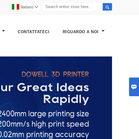

Italiano

R
CONTATTATECI
RIGUARDO A NOI
