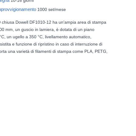
segna
10-16 giorni
approvvigionamento
1000 set/mese
 chiusa Dowell DF1010-12 ha un'ampia area di stampa
0 mm, un guscio in lamiera, è dotata di un piano
 °C, un ugello a 350 °C, livellamento automatico,
istita e funzione di ripristino in caso di interruzione di
orta una varietà di filamenti di stampa come PLA, PETG,