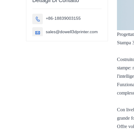
Dettagli Di Contatto
+86-18839003155

sales@dowell3dprinter.com

Progettat
Stampa 3
Costruit
stampe: 
l'intelli
Funzional
compless
Con livel
grande 
Offre vol