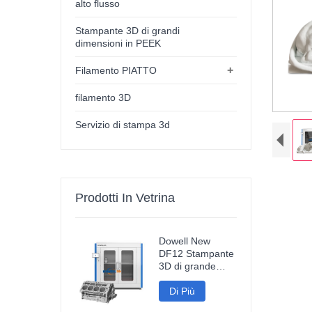
alto flusso
Stampante 3D di grandi
dimensioni in PEEK
+
Filamento PIATTO
filamento 3D
Servizio di stampa 3d
Prodotti In Vetrina
Dowell New
DF12 Stampante
3D di grande
formato
Stampante ad
Di Più
alta precisione