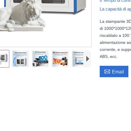
Il Tempo di con
La capacità di 
La stampante 3D
di 1000*1000*120
riscaldato a 100
alimentazione ass
corrente, e supp
ABS, ecc.

Email