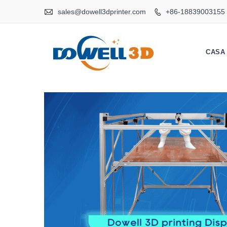

sales@dowell3dprinter.com
+86-18839003155

CASA