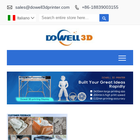

sales@dowell3dprinter.com
+86-18839003155


Italiano

Toggl