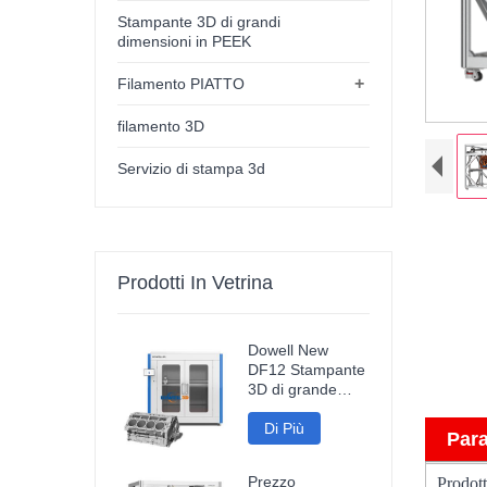
Stampante 3D di grandi
dimensioni in PEEK
+
Filamento PIATTO
filamento 3D
Servizio di stampa 3d
Prodotti In Vetrina
Dowell New
DF12 Stampante
3D di grande
formato
Stampante ad
Di Più
Para
alta precisione
Macchina 3D
Prezzo
Prodot