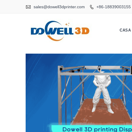

sales@dowell3dprinter.com
+86-18839003155

CASA