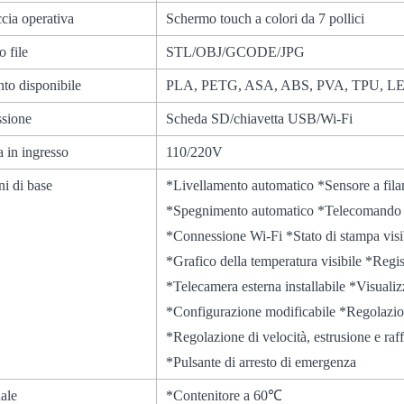
ccia operativa
Schermo touch a colori da 7 pollici
 file
STL/OBJ/GCODE/JPG
to disponibile
PLA, PETG, ASA, ABS, PVA, TPU, LEG
sione
Scheda SD/chiavetta USB/Wi-Fi
 in ingresso
110/220V
i di base
*Livellamento automatico *Sensore a f
*Spegnimento automatico *Telecom
*Connessione Wi-Fi *Stato di stampa visi
*Grafico della temperatura visibile 
*Telecamera esterna installabile *Visual
*Configurazione modificabile *Regolazion
*Regolazione di velocità, estrusione e ra
*Pulsante di arresto di emergenza
ale
*Contenitore a 60℃