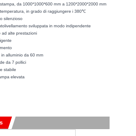
di stampa, da 1000*1000*600 mm a 1200*2000*2000 mm
a temperatura, in grado di raggiungere i 380℃
o silenzioso
utolivellamento sviluppata in modo indipendente
ad alte prestazioni
ligente
lamento
o in alluminio da 60 mm
e da 7 pollici
re stabile
stampa elevata
us