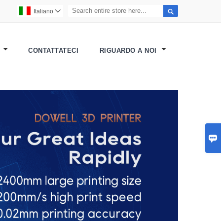

Italiano

R
CONTATTATECI
RIGUARDO A NOI
