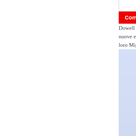
Comm
Dowell h
nuove e
loro
Mig