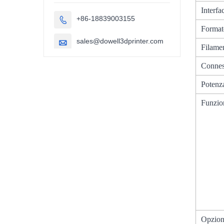
Interfa
+86-18839003155

Formato
sales@dowell3dprinter.com

Filamen
Connes
Potenza
Funzion
Opzion