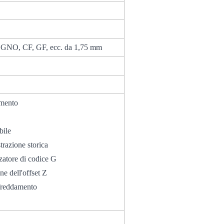
NO, CF, GF, ecc. da 1,75 mm
ilamento
ando
bile
*Registrazione storica
izzatore di codice G
e dell'offset Z
ffreddamento