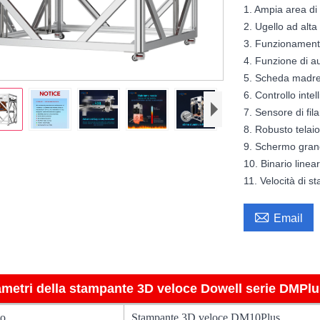
1. Ampia area 
2. Ugello ad alt
3. Funzionament
4. Funzione di a
5. Scheda madre 
6. Controllo intel
7. Sensore di fi
8. Robusto telai
9. Schermo grand
10. Binario linea
11. Velocità di 

Email
metri della stampante 3D veloce Dowell serie DMPl
to
Stampante 3D veloce DM10Plus