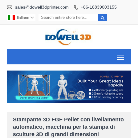

sales@dowell3dprinter.com
+86-18839003155


Italiano

Toggl
Stampante 3D FGF Pellet con livellamento
automatico, macchina per la stampa di
sculture 3D di grandi dimensioni